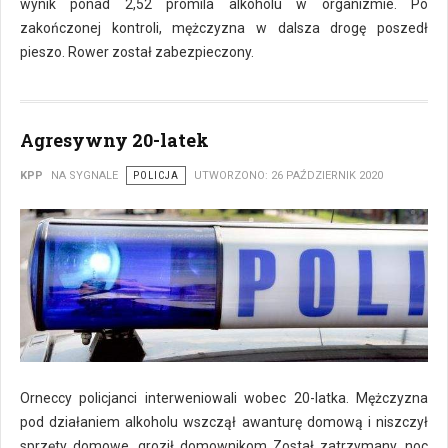
wynik ponad 2,52 promila alkoholu w organizmie. Po
zakończonej kontroli, mężczyzna w dalsza drogę poszedł
pieszo. Rower został zabezpieczony.
Agresywny 20-latek
KPP
NA SYGNALE
POLICJA
UTWORZONO: 26 PAŹDZIERNIK 2020
Orneccy policjanci interweniowali wobec 20-latka. Mężczyzna
pod działaniem alkoholu wszczął awanturę domową i niszczył
sprzęty domowe, groził domownikom Został zatrzymany, noc