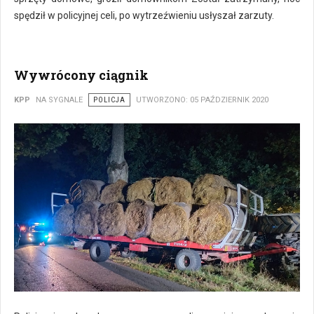
spędził w policyjnej celi, po wytrzeźwieniu usłyszał zarzuty.
Wywrócony ciągnik
KPP
NA SYGNALE
POLICJA
UTWORZONO: 05 PAŹDZIERNIK 2020