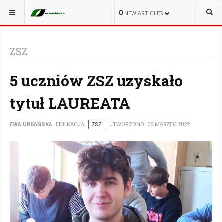
JESTEŚ TUTAJ:
EDUKACJA
0
NEW ARTICLES
ZSZ
5 uczniów ZSZ uzyskało
tytuł LAUREATA
EWA URBAŃSKA
EDUKACJA
ZSZ
UTWORZONO: 05 MARZEC 2022