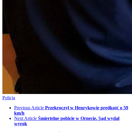
Policja
Previous Article
Przekroczył w Henrykowie prędkość o 59
km/h
Next Article
Śmiertelne pobicie w Ornecie. Sąd wydał
wyrok