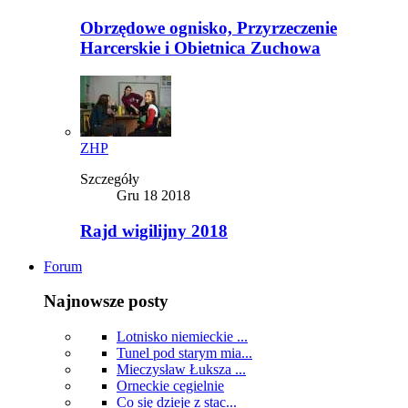
Obrzędowe ognisko, Przyrzeczenie
Harcerskie i Obietnica Zuchowa
ZHP
Szczegóły
Gru 18 2018
Rajd wigilijny 2018
Forum
Najnowsze posty
Lotnisko niemieckie ...
Tunel pod starym mia...
Mieczysław Łuksza ...
Orneckie cegielnie
Co się dzieje z stac...