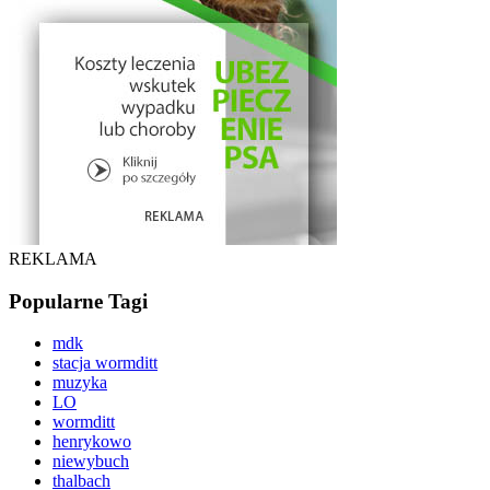
REKLAMA
Popularne Tagi
mdk
stacja wormditt
muzyka
LO
wormditt
henrykowo
niewybuch
thalbach