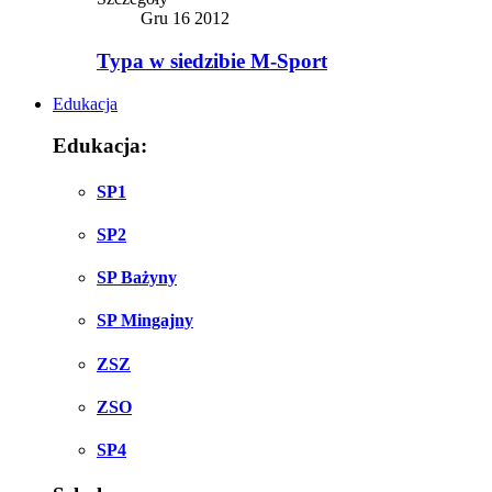
Gru 16 2012
Typa w siedzibie M-Sport
Edukacja
Edukacja:
SP1
SP2
SP Bażyny
SP Mingajny
ZSZ
ZSO
SP4