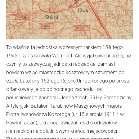
To właśnie ta jednostka wczesnym rankiem 15 lutego
1945 r. zaatakowała Wormditt. Ale wyjątkowo inaczej, niż
czyniły to zazwyczaj jednostki radzieckie: zamiast
bowiem wziąć miasteczko kosztownym szturmem od
czoła bataliony 152-ego Rejonu Umocnionego po prostu
oflankowały je od północnego zachodu i od
południowego zachodu. Jeden z nich, 391-y Samodzielny
Artyleryjski Batalion Karabinów Maszynowych majora
Piotra Iwanowicza Kozoroga (ur. 15 sierpnia 1911 r. w
Pawlohradzie), Ukraińca, związał resztki oddziałów
niemieckich na południowym krańcu miejscowości.