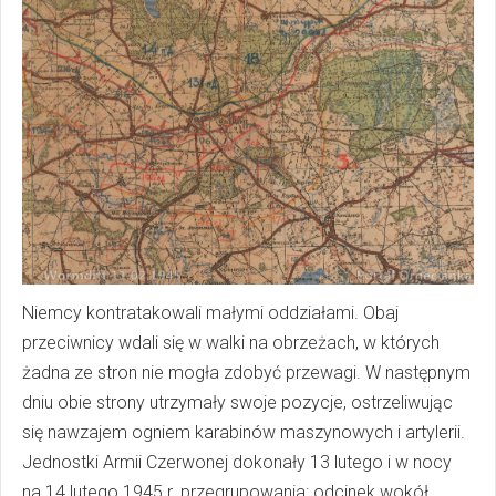
Niemcy kontratakowali małymi oddziałami. Obaj
przeciwnicy wdali się w walki na obrzeżach, w których
żadna ze stron nie mogła zdobyć przewagi. W następnym
dniu obie strony utrzymały swoje pozycje, ostrzeliwując
się nawzajem ogniem karabinów maszynowych i artylerii.
Jednostki Armii Czerwonej dokonały 13 lutego i w nocy
na 14 lutego 1945 r. przegrupowania: odcinek wokół