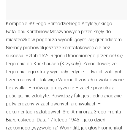
Kompanie 391-ego Samodzielnego Artyleryjskiego
Batalionu Karabinów Maszynowych przeniknęły do
miasteczka w pogoni za wycofującymi się grenadierami.
Niemcy próbowali jeszcze kontratakować ale bez
sukcesu. Sztab 152-i Rejonu Umocnionego przeniósł się
tego dnia do Krickhausen (Krzykały). Zameldował, że
tego dnia jego straty wyniosły jedynie … dwóch zabitych i
trzech rannych. Tak więc Wormditt zostało ewakuowane
bez walki i – mówiąc precyzyjnie – zajęte przy okazji
pościgu, nie zdobyte. Powyższy fakt jest jednoznacznie
potwierdzony w zachowanych archiwaliach –
dokumentach sztabowych 3-ej Armii oraz 3-ego Frontu
Białoruskiego. Data 17 lutego 1945 r. jako dzień
rzekomego „wyzwolenia” Wormditt, jak głosił komunikat