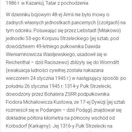
1986 r. w Kazaniu), Tatar z pochodzenia.
W dzienniku bojowym 48-ej Armii nie było mowy o
żadnych własnych jednostkach pancernych (czołgach) na
tym odcinku. Posuwając się przez Liebstadt (Miłakowo)
jednostki 53-ego Korpusu Strzeleckiego (jej sztab, pod
dowództwem 49-letniego pułkownika Dawida
Wieniaminowicza Wasiljewskiego, usadowił się w
Reichenthal – dziś Raciszewo) zbliżyły się do Wormditt
(ewakuacja ludności cywilnej została nakazana
wieczorem 24 stycznia 1945 r.) w następujący sposób: po
południu 26 stycznia 1945 r. 1314-y Pułk Strzelecki,
dowodzony przez Bohatera ZSRR podpułkownika
Fiodora Michailowicza Kustowa, ze 17-ej Dywizji (jej sztab
rozmieścił się w Podangen – dziś Podągi) znajdował się
dokładnie półtora kilometra na północny wschód od
Korbsdorf (Karkajmy). Jej 1316-y Pułk Strzelecki na