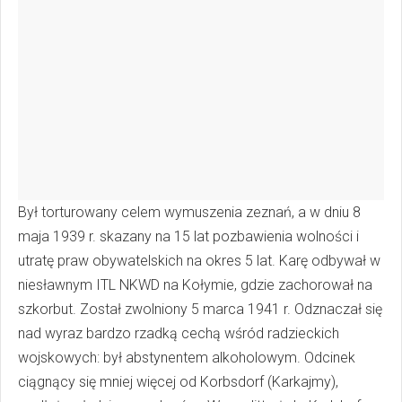
Był torturowany celem wymuszenia zeznań, a w dniu 8
maja 1939 r. skazany na 15 lat pozbawienia wolności i
utratę praw obywatelskich na okres 5 lat. Karę odbywał w
niesławnym ITL NKWD na Kołymie, gdzie zachorował na
szkorbut. Został zwolniony 5 marca 1941 r. Odznaczał się
nad wyraz bardzo rzadką cechą wśród radzieckich
wojskowych: był abstynentem alkoholowym. Odcinek
ciągnący się mniej więcej od Korbsdorf (Karkajmy),