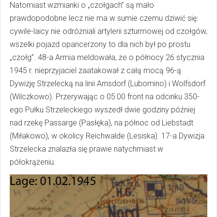
Natomiast wzmianki o „czołgach” są mało
prawdopodobne lecz nie ma w sumie czemu dziwić się:
cywile-laicy nie odróżniali artylerii szturmowej od czołgów,
wszelki pojazd opancerzony to dla nich był po prostu
„czołg”. 48-a Armia meldowała, że o północy 26 stycznia
1945 r. nieprzyjaciel zaatakował z całą mocą 96-ą
Dywizję Strzelecką na linii Arnsdorf (Lubomino) i Wolfsdorf
(Wilczkowo). Przerywając o 05:00 front na odcinku 350-
ego Pułku Strzeleckiego wyszedł dwie godziny później
nad rzekę Passarge (Pasłęka), na północ od Liebstadt
(Miłakowo), w okolicy Reichwalde (Lesiska). 17-a Dywizja
Strzelecka znalazła się prawie natychmiast w
półokrążeniu.