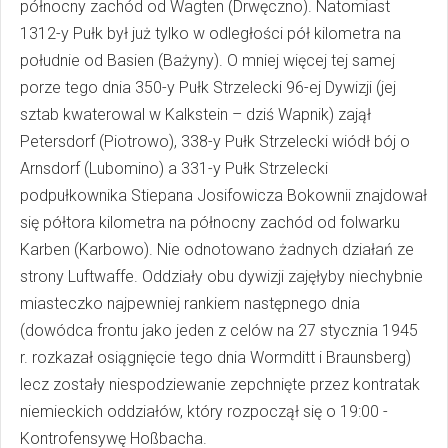
północny zachód od Wagten (Drwęczno). Natomiast
1312-y Pułk był już tylko w odległości pół kilometra na
południe od Basien (Bażyny). O mniej więcej tej samej
porze tego dnia 350-y Pułk Strzelecki 96-ej Dywizji (jej
sztab kwaterowal w Kalkstein – dziś Wapnik) zajął
Petersdorf (Piotrowo), 338-y Pułk Strzelecki wiódł bój o
Arnsdorf (Lubomino) a 331-y Pułk Strzelecki
podpułkownika Stiepana Josifowicza Bokownii znajdował
się półtora kilometra na północny zachód od folwarku
Karben (Karbowo). Nie odnotowano żadnych działań ze
strony Luftwaffe. Oddziały obu dywizji zajęłyby niechybnie
miasteczko najpewniej rankiem następnego dnia
(dowódca frontu jako jeden z celów na 27 stycznia 1945
r. rozkazał osiągnięcie tego dnia Wormditt i Braunsberg)
lecz zostały niespodziewanie zepchnięte przez kontratak
niemieckich oddziałów, który rozpoczął się o 19:00 -
Kontrofensywę Hoßbacha.