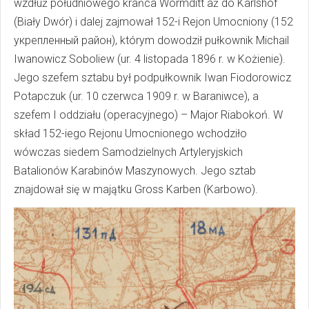
wzdłuż południowego krańca Wormditt aż do Karlshof
(Biały Dwór) i dalej zajmował 152-i Rejon Umocniony (152
укрепленный район), którym dowodził pułkownik Michail
Iwanowicz Soboliew (ur. 4 listopada 1896 r. w Kożienie).
Jego szefem sztabu był podpułkownik Iwan Fiodorowicz
Potapczuk (ur. 10 czerwca 1909 r. w Baraniwce), a
szefem I oddziału (operacyjnego) – Major Riabokoń. W
skład 152-iego Rejonu Umocnionego wchodziło
wówczas siedem Samodzielnych Artyleryjskich
Batalionów Karabinów Maszynowych. Jego sztab
znajdował się w majątku Gross Karben (Karbowo).