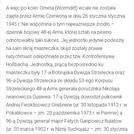
A więc po kolei: Orneta (Wormditt) wcale nie została
zajęta przez Armię Czerwoną w dniu 26 stycznia stycznia
1945 r. Nie wspomina o tym najważniejsze źródło –
dziennik bojowy 48-ej Armii, której sztab na pewno
odnotowałby taki sukces. Jej jednostki jedynie podeszły
na sam skraj miasteczka, skąd zostały prawie
natychmiast odepchnięte przez tzw. Kontrofensywę
Hoßbacha. Jednostką, prącą bezpośrednio ku
miasteczku były 17-a Bobrujska Dywizja Strzelecka oraz
96-a Dywizja Strzelecka ze składu 53-ego Korpusu
Strzeleckiego 48-a Armii generała porucznika Nikolaja
Iwanowicza Gusiewa. 17-ą Dywizją dowodził pułkownik
Andriej Fieoktisowicz Griebniew (ur. 30 listopada 1912 r. w
Pokatilowce – zm. 20 października 1973 r. w Piermie) a
96-ą Dywizją generał major Fatych Garipowicz Bulatow
(ur. 20 marca 1902 r. w Niżnij Suchojasz – zm. 30 stycznia