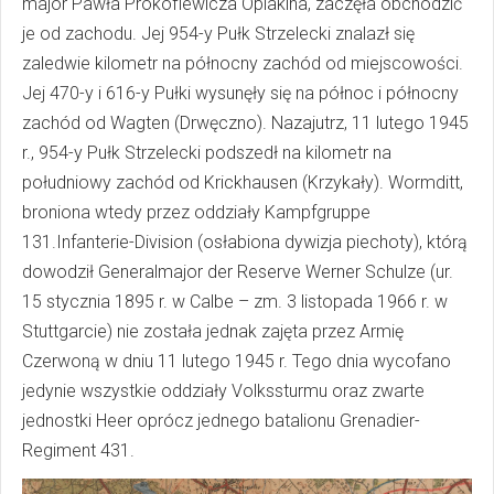
major Pawła Prokofiewicza Opiakina, zaczęła obchodzić
je od zachodu. Jej 954-y Pułk Strzelecki znalazł się
zaledwie kilometr na północny zachód od miejscowości.
Jej 470-y i 616-y Pułki wysunęły się na północ i północny
zachód od Wagten (Drwęczno). Nazajutrz, 11 lutego 1945
r., 954-y Pułk Strzelecki podszedł na kilometr na
południowy zachód od Krickhausen (Krzykały). Wormditt,
broniona wtedy przez oddziały Kampfgruppe
131.Infanterie-Division (osłabiona dywizja piechoty), którą
dowodził Generalmajor der Reserve Werner Schulze (ur.
15 stycznia 1895 r. w Calbe – zm. 3 listopada 1966 r. w
Stuttgarcie) nie została jednak zajęta przez Armię
Czerwoną w dniu 11 lutego 1945 r. Tego dnia wycofano
jedynie wszystkie oddziały Volkssturmu oraz zwarte
jednostki Heer oprócz jednego batalionu Grenadier-
Regiment 431.