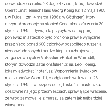
doświadczona i bitna 28.Jäger-Division, którą dowodził
Oberst Ernst Heinrich Hans Georg König (ur. 12 maja 1908
r. w Fulda – zm. 4 marca 1986 r. w Göttingen), który
otrzymał promocję na stopień Generalmajor'a w dniu 30
stycznia 1945 r. Dywizja ta przybyła w samą porę
ponieważ miasteczko było bronione prawie wyłącznie
przez nieco ponad 600 członków pospolitego ruszenia,
niedoświadczonych i bardzo kiepsko uzbrojonych,
zorganizowanych w Volkssturm-Bataillon Wormditt,
którym dowodził Bataillonsführer Dr. iur. Leo Hoenig,
lokalny adwokat i notariusz. Wspomnienia świadków,
mieszkańców Wormditt, o odgłosach walk w dniu 26
stycznia 1945 r. w bezpośredniej bliskości miasteczka,
dosłownie na jego przedmieściach, sprawiające wrażenie,
że wróg zajmował je z marszu są zatem jak najbardziej
wiarygodne.