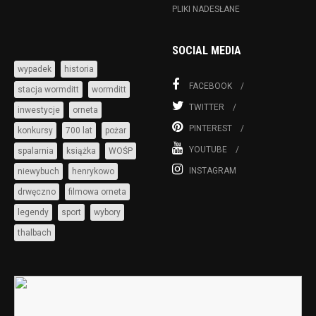
PLIKI NADESŁANE
SOCIAL MEDIA
wypadek
historia
FACEBOOK
stacja wormditt
wormditt
TWITTER
inwestycje
orneta
PINTEREST
konkursy
700 lat
pożar
YOUTUBE
spalarnia
książka
WOŚP
INSTAGRAM
niewybuch
henrykowo
drwęczno
filmowa orneta
legendy
sport
wybory
thalbach