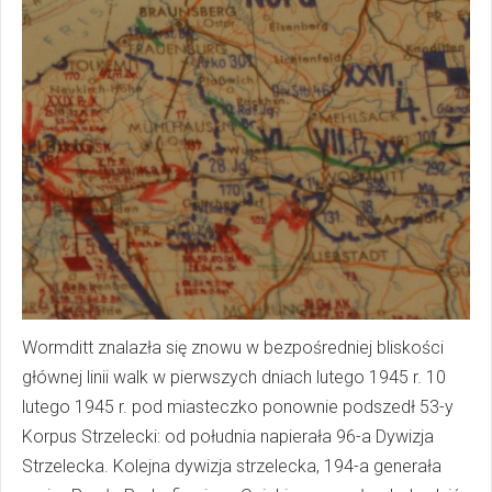
Wormditt znalazła się znowu w bezpośredniej bliskości
głównej linii walk w pierwszych dniach lutego 1945 r. 10
lutego 1945 r. pod miasteczko ponownie podszedł 53-y
Korpus Strzelecki: od południa napierała 96-a Dywizja
Strzelecka. Kolejna dywizja strzelecka, 194-a generała