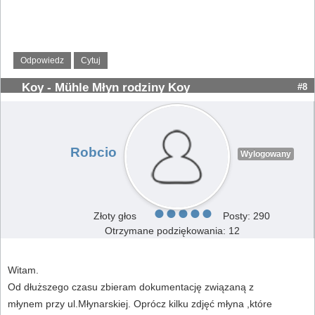
Odpowiedz
Cytuj
Koy - Mühle Młyn rodziny Koy
#8
Robcio
Wylogowany
Złoty głos
Posty: 290
Otrzymane podziękowania: 12
Witam.
Od dłuższego czasu zbieram dokumentację związaną z
młynem przy ul.Młynarskiej. Oprócz kilku zdjęć młyna ,które