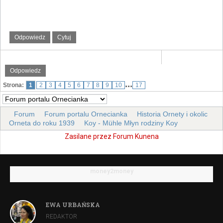
Odpowiedz
Cytuj
Odpowiedz
...
Strona:
1
2
3
4
5
6
7
8
9
10
17
Forum
Forum portalu Ornecianka
Historia Ornety i okolic
Orneta do roku 1939
Koy - Mühle Młyn rodziny Koy
Zasilane przez
Forum Kunena
money2money
EWA URBAŃSKA
REDAKTOR