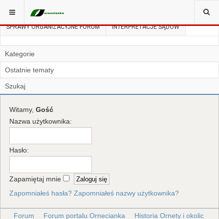
JESTEŚ TUTAJ:
FORUM
ZASADY NA FORUM
SPRAWY ORGANIZACYJNE FORUM
INTERPRETACJE SĄDÓW
Kategorie
Ostatnie tematy
Szukaj
Witamy,
Gość
Nazwa użytkownika:
Hasło:
Zapamiętaj mnie
Zapomniałeś hasła?
Zapomniałeś nazwy użytkownika?
Forum
Forum portalu Ornecianka
Historia Ornety i okolic