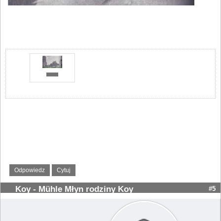
Odpowiedz
Cytuj
Koy - Mühle Młyn rodziny Koy
#5