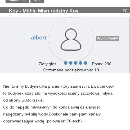
Koy - Mühle Młyn rodziny Koy
#7
albert
Wylogowany
Złoty głos
Posty: 290
Otrzymane podziękowania: 19
Nie, to inny budynek.Na planie który zamieściła Ewa cerkiew
to budynek który stoi na wysokości ściany szczytowej młyna
od strony ul.Morąskiej.
Co do napędu młyna-młyn do końca swej działalności
napędzany był siłą wody.Doskonale pamiętam kanały
doprowadzające wodę (połowa lat 70-tych)