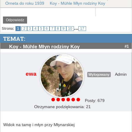
Orneta do roku 1939
Koy - Mühle Młyn rodziny Koy
Odpowiedz
...
Strona:
1
2
3
4
5
6
7
8
9
10
17
TEMAT:
Koy - Mühle Młyn rodziny Koy
#1
ewa
Admin
Wylogowany
Posty: 679
Otrzymane podziękowania: 21
Widok na tamę i młyn przy Młynarskiej