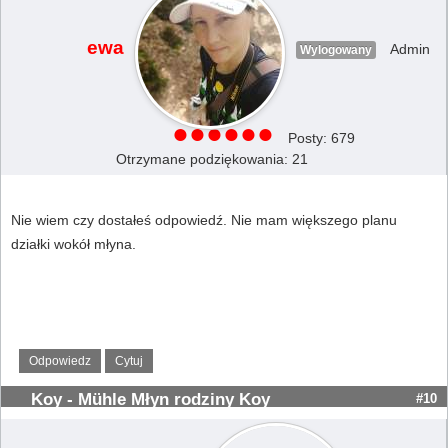
ewa
Admin
Wylogowany
Posty: 679
Otrzymane podziękowania: 21
Nie wiem czy dostałeś odpowiedź. Nie mam większego planu
działki wokół młyna.
Odpowiedz
Cytuj
Koy - Mühle Młyn rodziny Koy
#10