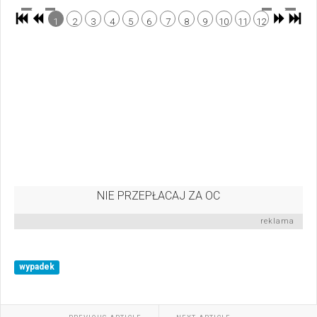
1
2
3
4
5
6
7
8
9
10
11
12
NIE PRZEPŁACAJ ZA OC
reklama
wypadek