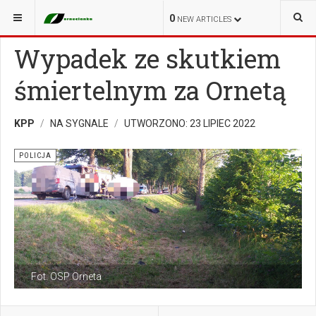
JESTEŚ TUTAJ:
NA SYGNALE
POLICJA
0
NEW ARTICLES
Wypadek ze skutkiem
śmiertelnym za Ornetą
KPP
NA SYGNALE
UTWORZONO: 23 LIPIEC 2022
POLICJA
Fot. OSP Orneta