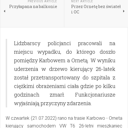
PREVIOUS ARTICLE
NEXT ARTICLE
Przyłapana na balkonie
Przez Ornetę bez świateł
i OC
Lidzbarscy policjanci pracowali na
miejscu wypadku, do którego doszło
pomiędzy Karbowem a Ornetą. W wyniku
uderzenia w drzewo kierujący 26-latek
został przetransportowany do szpitala z
ciężkimi obrażeniami ciała gdzie po kilku
godzinach zmarł. Funkcjonariusze
wyjaśniają przyczyny zdarzenia.
W czwartek (21.07.2022) rano na trasie Karbowo - Orneta
kierujący samochodem VW T6 26-letni mieszkaniec