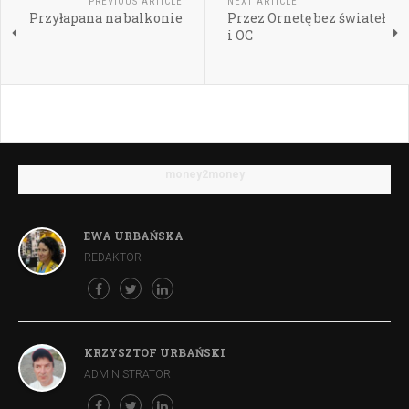
PREVIOUS ARTICLE
NEXT ARTICLE
Przyłapana na balkonie
Przez Ornetę bez świateł
i OC
money2money
EWA URBAŃSKA
REDAKTOR
KRZYSZTOF URBAŃSKI
ADMINISTRATOR