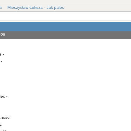
a
Mieczysław Łuksza - Jak palec
:28
e -
 -
ec -
zności
y.