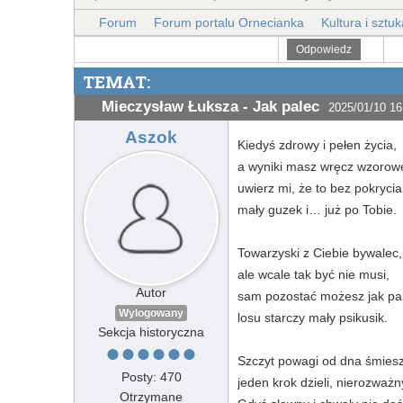
Forum
Forum portalu Ornecianka
Kultura i sztuk
Odpowiedz
TEMAT:
Mieczysław Łuksza - Jak palec
2025/01/10 16
Aszok
Kiedyś zdrowy i pełen życia,
a wyniki masz wręcz wzorow
uwierz mi, że to bez pokrycia
mały guzek i… już po Tobie.
Towarzyski z Ciebie bywalec,
ale wcale tak być nie musi,
Autor
sam pozostać możesz jak pal
Wylogowany
losu starczy mały psikusik.
Sekcja historyczna
Szczyt powagi od dna śmies
Posty: 470
jeden krok dzieli, nierozważn
Otrzymane