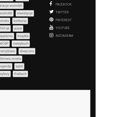
FACEBOOK
stacja wormditt
TWITTER
wormditt
inwestycje
PINTEREST
orneta
konkursy
YOUTUBE
700 lat
pożar
INSTAGRAM
spalarnia
książka
WOŚP
niewybuch
henrykowo
drwęczno
filmowa orneta
legendy
sport
wybory
thalbach