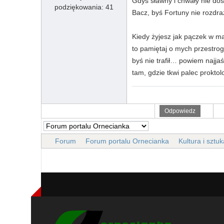
Gdyś sławny i chwały nie doś
podziękowania: 41
Bacz, byś Fortuny nie rozdraż
Kiedy żyjesz jak pączek w ma
to pamiętaj o mych przestro
byś nie trafił… powiem najjaś
tam, gdzie tkwi palec proktol
Odpowiedz
Forum
Forum portalu Ornecianka
Kultura i sztuk